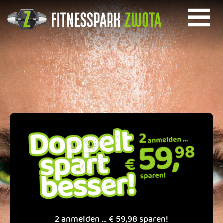
STARTSEITE
STUDIO
GALERIE
KINDERSPIELRAUM
MITGLIEDSCHAFT/PREISE
ÖFFNUNGSZEITEN
KONTAKT
IMPRESSUM
2 anmelden … € 59,98 sparen!
AGB